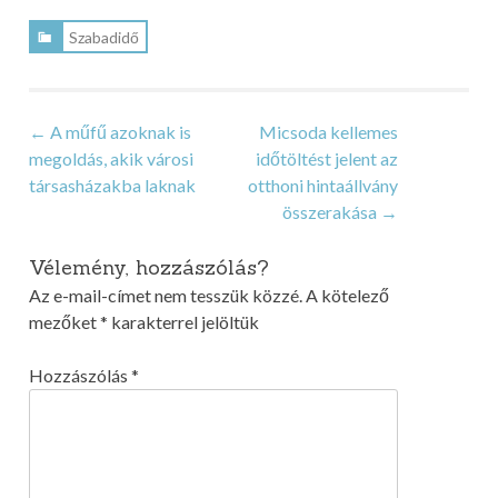
Szabadidő
Post
←
A műfű azoknak is
Micsoda kellemes
megoldás, akik városi
időtöltést jelent az
navigation
társasházakba laknak
otthoni hintaállvány
összerakása
→
Vélemény, hozzászólás?
Az e-mail-címet nem tesszük közzé.
A kötelező
mezőket
*
karakterrel jelöltük
Hozzászólás
*