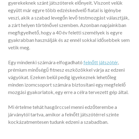
gyerekeknek szánt játszóterek előnyeit. Viszont velük
együtt már egyre több edzéskedvelő fiatal is igénybe
veszi, akik a szabad levegőn levő testmozgást választják,
a zárt helyen történővel szemben. Azonban napjainkban
megfigyelhető, hogy a 40 év feletti személyek is egyre
gyakrabban használják és az ennél sokkal idősebbek sem
vetik meg.
Egy mindenki számára elfogadható
felnőtt játszótér
,
prémium minőségű fitnesz eszközökkel várja az edzeni
vágyókat. Ezeken belül pedig igyekeznek lehetőleg
minden izomcsoport számára biztosítani egy megfelelő
mozgási gyakorlatok, egy erre a célra tervezett gép által.
Mi értelme tehát hasgörccsel menni edzőterembe a
járványtól tartva, amikor a felnőtt játszótérrel szinte
kockázatmentesen tudunk edzeni a szabadban.