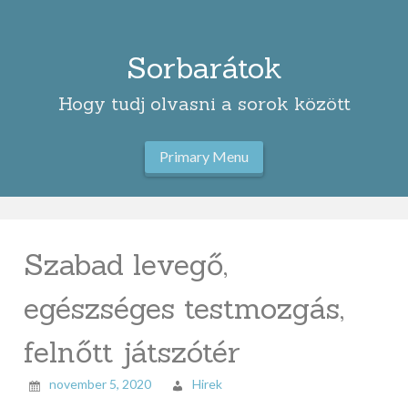
Skip
to
content
Sorbarátok
Hogy tudj olvasni a sorok között
Primary Menu
Szabad levegő,
egészséges testmozgás,
felnőtt játszótér
november 5, 2020
Hirek