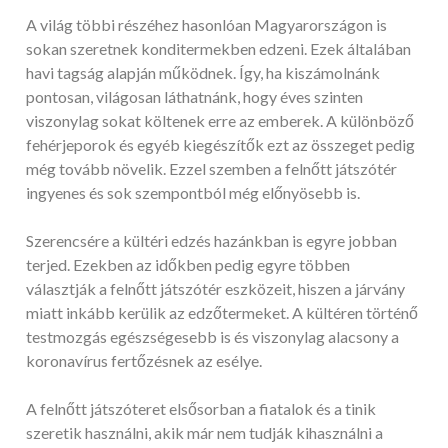
A világ többi részéhez hasonlóan Magyarországon is
sokan szeretnek konditermekben edzeni. Ezek általában
havi tagság alapján működnek. Így, ha kiszámolnánk
pontosan, világosan láthatnánk, hogy éves szinten
viszonylag sokat költenek erre az emberek. A különböző
fehérjeporok és egyéb kiegészítők ezt az összeget pedig
még tovább növelik. Ezzel szemben a felnőtt játszótér
ingyenes és sok szempontból még előnyösebb is.
Szerencsére a kültéri edzés hazánkban is egyre jobban
terjed. Ezekben az időkben pedig egyre többen
választják a felnőtt játszótér eszközeit, hiszen a járvány
miatt inkább kerülik az edzőtermeket. A kültéren történő
testmozgás egészségesebb is és viszonylag alacsony a
koronavírus fertőzésnek az esélye.
A felnőtt játszóteret elsősorban a fiatalok és a tinik
szeretik használni, akik már nem tudják kihasználni a