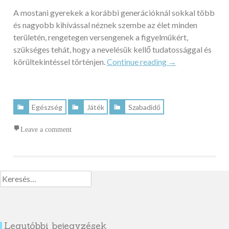
A mostani gyerekek a korábbi generációknál sokkal több
és nagyobb kihívással néznek szembe az élet minden
területén, rengetegen versengenek a figyelmükért,
szükséges tehát, hogy a nevelésük kellő tudatossággal és
„Kültéri
körültekintéssel történjen.
Continue reading
→
játékok
a
szórakoztató
Egészség
Játék
Szabadidő
fejlődésért”
Leave a comment
Keresés:
Legutóbbi bejegyzések