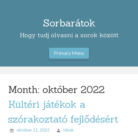
Skip
to
content
Sorbarátok
Hogy tudj olvasni a sorok között
Primary Menu
Month:
október 2022
Kültéri játékok a
szórakoztató fejlődésért
október 11, 2022
Hirek