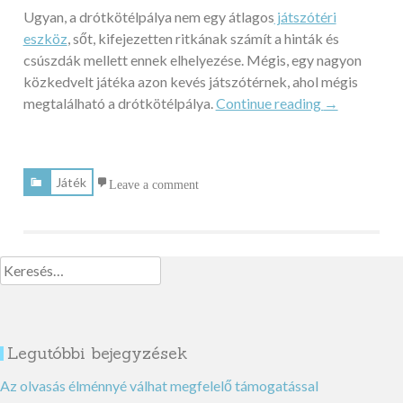
Ugyan, a drótkötélpálya nem egy átlagos
játszótéri
eszköz
, sőt, kifejezetten ritkának számít a hinták és
csúszdák mellett ennek elhelyezése. Mégis, egy nagyon
közkedvelt játéka azon kevés játszótérnek, ahol mégis
„A
megtalálható a drótkötélpálya.
Continue reading
→
drótkötélpál
spéci
játszótéri
Játék
Leave a comment
élmény!”
Keresés:
Legutóbbi bejegyzések
Az olvasás élménnyé válhat megfelelő támogatással