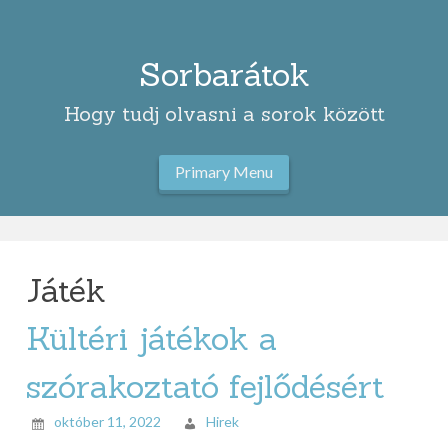
Skip
to
content
Sorbarátok
Hogy tudj olvasni a sorok között
Primary Menu
Játék
Kültéri játékok a
szórakoztató fejlődésért
október 11, 2022
Hirek