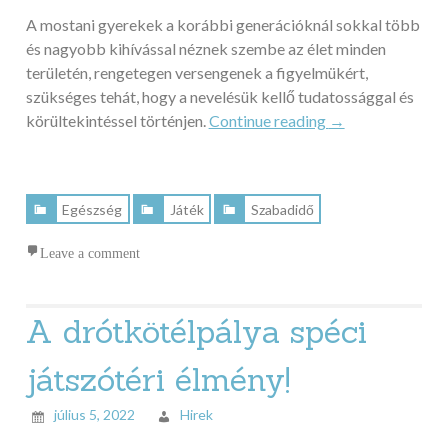
A mostani gyerekek a korábbi generációknál sokkal több
és nagyobb kihívással néznek szembe az élet minden
területén, rengetegen versengenek a figyelmükért,
szükséges tehát, hogy a nevelésük kellő tudatossággal és
„Kültéri
körültekintéssel történjen.
Continue reading
→
játékok
a
szórakoztató
Egészség
Játék
Szabadidő
fejlődésért”
Leave a comment
A drótkötélpálya spéci
játszótéri élmény!
július 5, 2022
Hirek