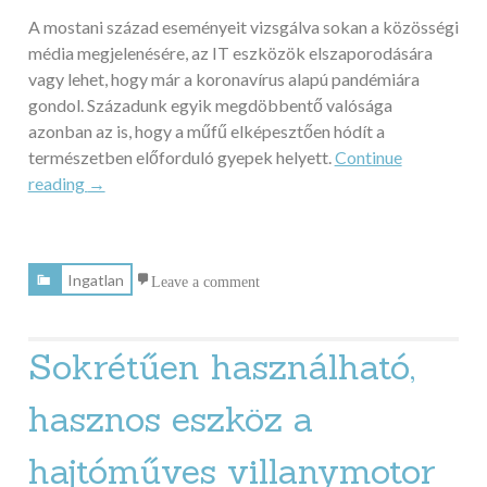
A mostani század eseményeit vizsgálva sokan a közösségi
média megjelenésére, az IT eszközök elszaporodására
vagy lehet, hogy már a koronavírus alapú pandémiára
gondol. Századunk egyik megdöbbentő valósága
azonban az is, hogy a műfű elképesztően hódít a
természetben előforduló gyepek helyett.
Continue
„A
reading
→
műfű
népszerűsége
ebben
Ingatlan
Leave a comment
a
században”
Sokrétűen használható,
hasznos eszköz a
hajtóműves villanymotor