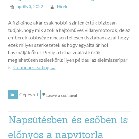
április 3, 2022
Hirek
A fizikához akár csak hobbi-szinten értők biztosan
tudják, hogy mik azok a hajtóműves villanymotorok, de az
emberek többsége nincsen teljesen tisztában azzal, hogy
ezek milyen szerkezetek és hogy egyáltalán hol
használják őket. Pedig a felhasználási körük
meglehetősen széleskörű: ilyen például az élelmiszeripar
„Sokrétűen
is.
Continue reading
→
használható,
hasznos
eszköz
Gépészet
Leave a comment
a
hajtóműves
villanymotor”
Napsütésben és esőben is
előnyös a napvitorla