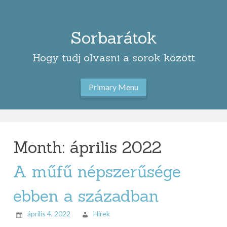
Skip
to
content
Sorbarátok
Hogy tudj olvasni a sorok között
Primary Menu
Month:
április 2022
A műfű népszerűsége
ebben a században
április 4, 2022
Hirek