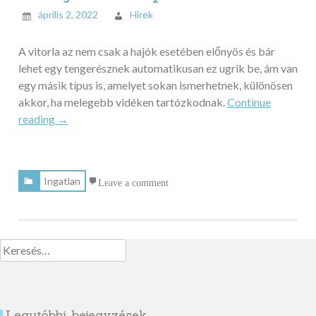
április 2, 2022
Hirek
A vitorla az nem csak a hajók esetében előnyös és bár
lehet egy tengerésznek automatikusan ez ugrik be, ám van
egy másik típus is, amelyet sokan ismerhetnek, különösen
akkor, ha melegebb vidéken tartózkodnak.
Continue
„Napsütésben
reading
→
és
esőben
is
Ingatlan
Leave a comment
előnyös
a
napvitorla”
Keresés:
Legutóbbi bejegyzések