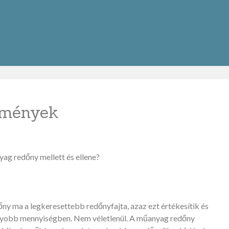
emények
ag redőny mellett és ellene?
y ma a legkeresettebb redőnyfajta, azaz ezt értékesítik és
gyobb mennyiségben. Nem véletlenül. A műanyag redőny