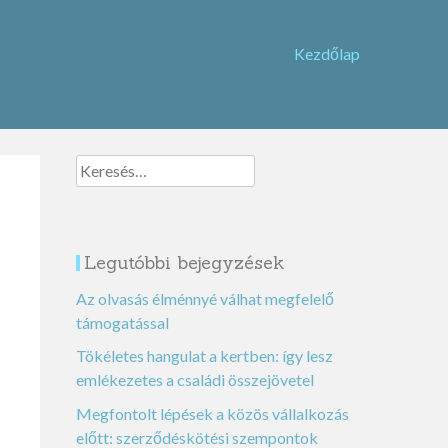
Kezdőlap
Keresés:
Legutóbbi bejegyzések
Az olvasás élménnyé válhat megfelelő
támogatással
Tökéletes hangulat a kertben: így lesz
emlékezetes a családi összejövetel
Megfontolt lépések a közös vállalkozás
előtt: szerződéskötési szempontok