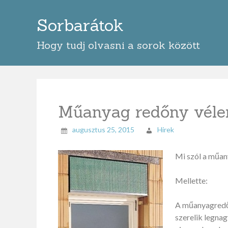
Skip
to
Sorbarátok
content
Hogy tudj olvasni a sorok között
Műanyag redőny vél
augusztus 25, 2015
Hirek
Mi szól a műany
Mellette:
A műanyagredőn
szerelik legna