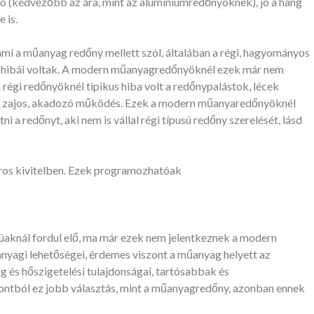
só (kedvezőbb az ára, mint az alumíniumredőnyöknek), jó a hang
 is.
ami a műanyag redőny mellett szól, általában a régi, hagyományos
hibái voltak. A modern műanyagredőnyöknél ezek már nem
 régi redőnyöknél tipikus hiba volt a redőnypalástok, lécek
a zajos, akadozó működés. Ezek a modern műanyaredőnyöknél
 a redőnyt, aki nem is vállal régi típusú redőny szerelését, lásd
os kivitelben. Ezek programozhatóak
súaknál fordul elő, ma már ezek nem jelentkeznek a modern
yagi lehetőségei, érdemes viszont a műanyag helyett az
 és hőszigetelési tulajdonságai, tartósabbak és
ontból ez jobb választás, mint a műanyagredőny, azonban ennek