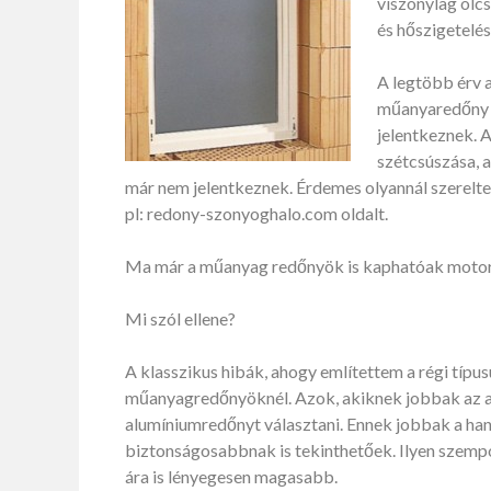
viszonylag olc
és hőszigetelése
A legtöbb érv 
műanyaredőny 
jelentkeznek. A
szétcsúszása, 
már nem jelentkeznek. Érdemes olyannál szereltetni
pl: redony-szonyoghalo.com oldalt.
Ma már a műanyag redőnyök is kaphatóak motor
Mi szól ellene?
A klasszikus hibák, ahogy említettem a régi típu
műanyagredőnyöknél. Azok, akiknek jobbak az an
alumíniumredőnyt választani. Ennek jobbak a hang
biztonságosabbnak is tekinthetőek. Ilyen szemp
ára is lényegesen magasabb.