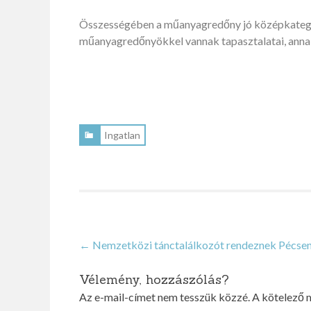
Összességében a műanyagredőny jó középkategór
műanyagredőnyökkel vannak tapasztalatai, annak 
Ingatlan
Post
←
Nemzetközi tánctalálkozót rendeznek Pécse
navigation
Vélemény, hozzászólás?
Az e-mail-címet nem tesszük közzé.
A kötelező