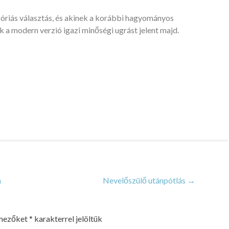
iás választás, és akinek a korábbi hagyományos
a modern verzió igazi minőségi ugrást jelent majd.
n
Nevelőszülő utánpótlás
→
 mezőket
*
karakterrel jelöltük