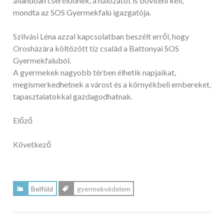
állandóan cserélődnek, a hálózatot is bővíteni kell,
mondta az SOS Gyermekfalú igazgatója.
Szilvási Léna azzal kapcsolatban beszélt erről, hogy
Orosházára költözött tíz család a Battonyai SOS
Gyermekfaluból.
A gyermekek nagyobb térben élhetik napjaikat,
megismerkedhetnek a várost és a környékbeli embereket,
tapasztalatokkal gazdagodhatnak.
Előző
Következő
Belföld
gyermekvédelem