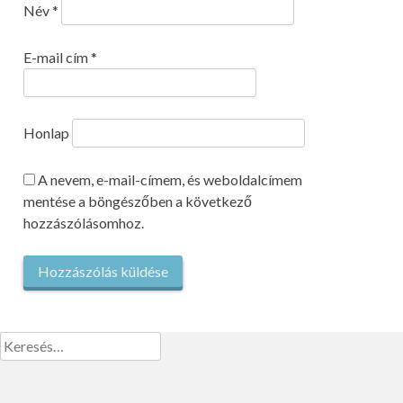
Név
*
E-mail cím
*
Honlap
A nevem, e-mail-címem, és weboldalcímem
mentése a böngészőben a következő
hozzászólásomhoz.
Keresés: