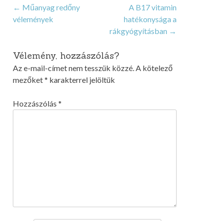
Post
←
Műanyag redőny
A B17 vitamin
vélemények
hatékonysága a
navigation
rákgyógyításban
→
Vélemény, hozzászólás?
Az e-mail-címet nem tesszük közzé.
A kötelező
mezőket
*
karakterrel jelöltük
Hozzászólás
*