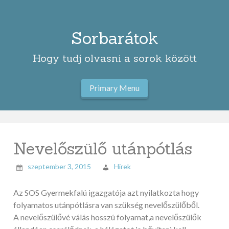
Skip
to
content
Sorbarátok
Hogy tudj olvasni a sorok között
Primary Menu
Nevelőszülő utánpótlás
szeptember 3, 2015
Hirek
Az SOS Gyermekfalú igazgatója azt nyilatkozta hogy
folyamatos utánpótlásra van szükség nevelőszülőből.
A nevelőszülővé válás hosszú folyamat,a nevelőszülők