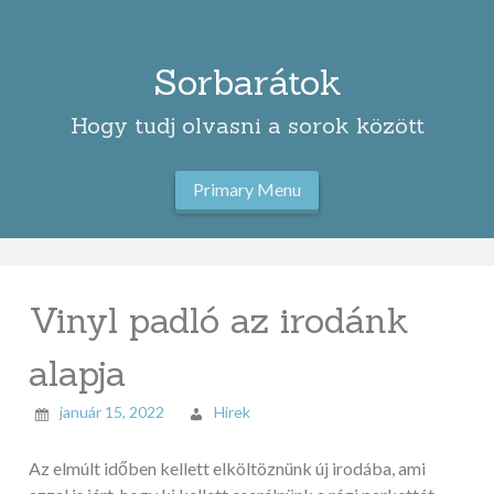
Skip
to
content
Sorbarátok
Hogy tudj olvasni a sorok között
Primary Menu
Vinyl padló az irodánk
alapja
január 15, 2022
Hirek
Az elmúlt időben kellett elköltöznünk új irodába, ami