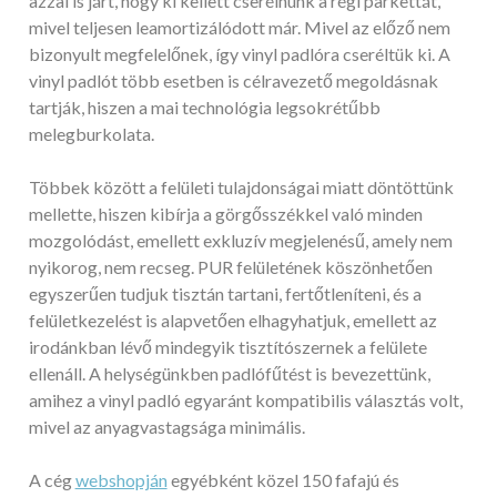
azzal is járt, hogy ki kellett cserélnünk a régi parkettát,
mivel teljesen leamortizálódott már. Mivel az előző nem
bizonyult megfelelőnek, így vinyl padlóra cseréltük ki. A
vinyl padlót több esetben is célravezető megoldásnak
tartják, hiszen a mai technológia legsokrétűbb
melegburkolata.
Többek között a felületi tulajdonságai miatt döntöttünk
mellette, hiszen kibírja a görgősszékkel való minden
mozgolódást, emellett exkluzív megjelenésű, amely nem
nyikorog, nem recseg. PUR felületének köszönhetően
egyszerűen tudjuk tisztán tartani, fertőtleníteni, és a
felületkezelést is alapvetően elhagyhatjuk, emellett az
irodánkban lévő mindegyik tisztítószernek a felülete
ellenáll. A helységünkben padlófűtést is bevezettünk,
amihez a vinyl padló egyaránt kompatibilis választás volt,
mivel az anyagvastagsága minimális.
A cég
webshopján
egyébként közel 150 fafajú és