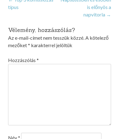
Post
típus
is előnyös a
navigation
napvitorla
→
Vélemény, hozzászólás?
Az e-mail-címet nem tesszük közzé.
A kötelező
mezőket
*
karakterrel jelöltük
Hozzászólás
*
Név
*