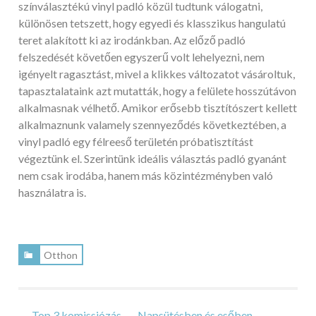
színválasztékú vinyl padló közül tudtunk válogatni,
különösen tetszett, hogy egyedi és klasszikus hangulatú
teret alakított ki az irodánkban. Az előző padló
felszedését követően egyszerű volt lehelyezni, nem
igényelt ragasztást, mivel a klikkes változatot vásároltuk,
tapasztalataink azt mutatták, hogy a felülete hosszútávon
alkalmasnak vélhető. Amikor erősebb tisztítószert kellett
alkalmaznunk valamely szennyeződés következtében, a
vinyl padló egy félreeső területén próbatisztítást
végeztünk el. Szerintünk ideális választás padló gyanánt
nem csak irodába, hanem más közintézményben való
használatra is.
Otthon
←
Top 3 komissiózás
Napsütésben és esőben