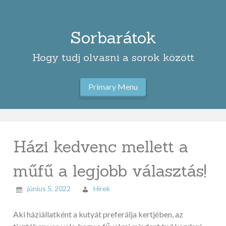
Skip
to
content
Sorbarátok
Hogy tudj olvasni a sorok között
Primary Menu
Házi kedvenc mellett a
műfű a legjobb választás!
június 5, 2022
Hirek
Aki háziállatként a kutyát preferálja kertjében, az