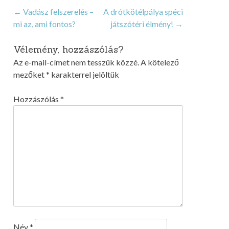
Post
←
Vadász felszerelés –
A drótkötélpálya spéci
mi az, ami fontos?
játszótéri élmény!
→
navigation
Vélemény, hozzászólás?
Az e-mail-címet nem tesszük közzé.
A kötelező
mezőket
*
karakterrel jelöltük
Hozzászólás
*
Név
*