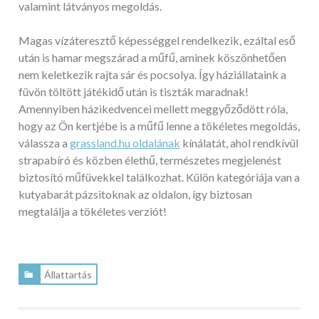
valamint látványos megoldás.
Magas vízáteresztő képességgel rendelkezik, ezáltal eső
után is hamar megszárad a műfű, aminek köszönhetően
nem keletkezik rajta sár és pocsolya. Így háziállataink a
füvön töltött játékidő után is tiszták maradnak!
Amennyiben házikedvencei mellett meggyőződött róla,
hogy az Ön kertjébe is a műfű lenne a tökéletes megoldás,
válassza a
grassland.hu oldalának
kínálatát, ahol rendkívül
strapabíró és közben élethű, természetes megjelenést
biztosító műfüvekkel találkozhat. Külön kategóriája van a
kutyabarát pázsitoknak az oldalon, így biztosan
megtalálja a tökéletes verziót!
Állattartás