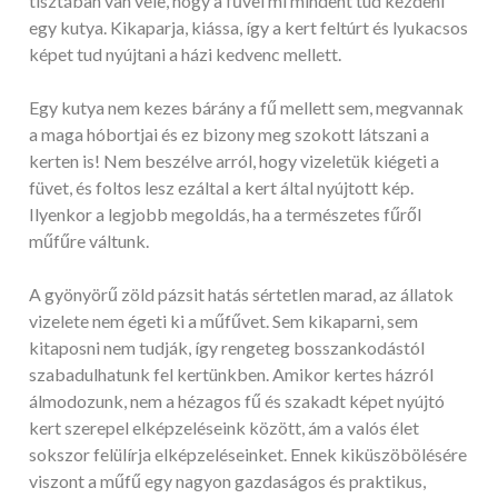
tisztában van vele, hogy a fűvel mi mindent tud kezdeni
egy kutya. Kikaparja, kiássa, így a kert feltúrt és lyukacsos
képet tud nyújtani a házi kedvenc mellett.
Egy kutya nem kezes bárány a fű mellett sem, megvannak
a maga hóbortjai és ez bizony meg szokott látszani a
kerten is! Nem beszélve arról, hogy vizeletük kiégeti a
füvet, és foltos lesz ezáltal a kert által nyújtott kép.
Ilyenkor a legjobb megoldás, ha a természetes fűről
műfűre váltunk.
A gyönyörű zöld pázsit hatás sértetlen marad, az állatok
vizelete nem égeti ki a műfűvet. Sem kikaparni, sem
kitaposni nem tudják, így rengeteg bosszankodástól
szabadulhatunk fel kertünkben. Amikor kertes házról
álmodozunk, nem a hézagos fű és szakadt képet nyújtó
kert szerepel elképzeléseink között, ám a valós élet
sokszor felülírja elképzeléseinket. Ennek kiküszöbölésére
viszont a műfű egy nagyon gazdaságos és praktikus,